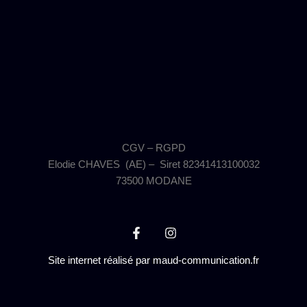
CGV – RGPD
Elodie CHAVES (AE) – Siret 82341413100032
73500 MODANE
F
I
a
n
c
s
Site internet réalisé par
maud-communication.fr
e
t
b
a
o
g
o
r